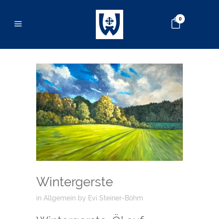
0
Wintergerste
in
Allgemein
by
Evi Steiner-Böhm