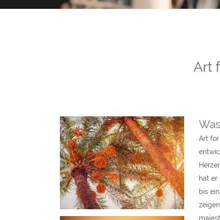
Art 
Was 
Art fo
entwic
Herzen
hat er
bis ei
zeigen
majes