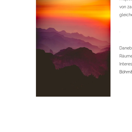
von za
gleich
.
Danebe
Räume 
Intere
Böhm&