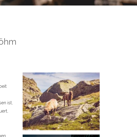
 Böhm
beit
n ist,
uert,
men