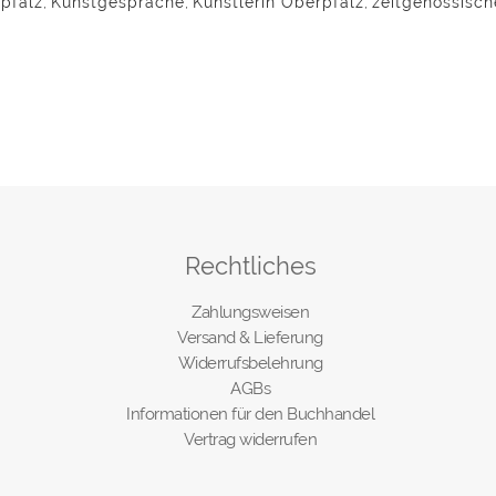
pfalz
,
Kunstgespräche
,
Künstlerin Oberpfalz
,
zeitgenössisch
Rechtliches
Zahlungsweisen
Versand & Lieferung
Widerrufsbelehrung
AGBs
Informationen für den Buchhandel
Vertrag widerrufen