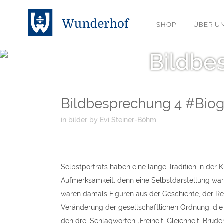
SHOP
ÜBER U
Bildbe
Bildbesprechung 4 #Biogr
in
bilder
by
Evi Steiner-Böhm
Selbstporträts haben eine lange Tradition in der K
Aufmerksamkeit, denn eine Selbstdarstellung war 
waren damals Figuren aus der Geschichte, der Re
Veränderung der gesellschaftlichen Ordnung, die 
den drei Schlagworten „Freiheit, Gleichheit, Brüder