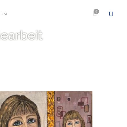
0
SUM
earbeit