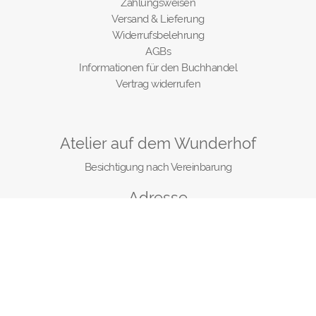
Zahlungsweisen
Versand & Lieferung
Widerrufsbelehrung
AGBs
Informationen für den Buchhandel
Vertrag widerrufen
Atelier auf dem Wunderhof
Besichtigung nach Vereinbarung
Adresse
Wunderhof
Eckertsfeld 1
92262 Birgland
Telefon: 09666 188249
E-Mail: info@wunderhof.de
© Wunderhof 2021