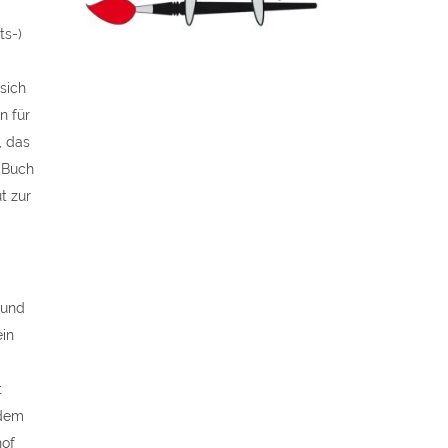
ts-)
sich
n für
, das
 Buch
t zur
 und
ein
t
hdem
hof