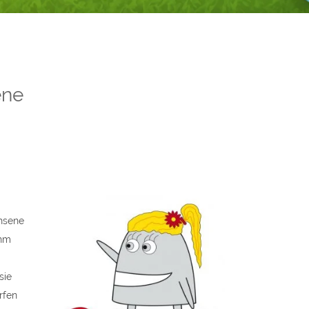
ene
hsene
öhm
sie
rfen