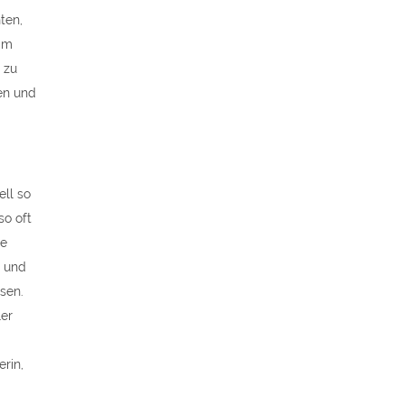
ten,
Um
 zu
en und
ell so
so oft
ie
t und
sen.
er
rin,