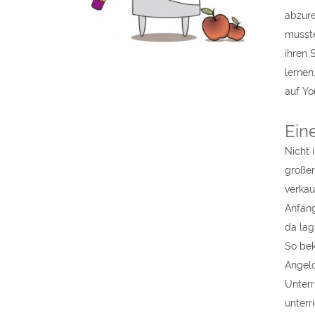
abzure
musste
ihren 
lernen
auf Yo
Ein
Nicht 
großer
verkau
Anfäng
da lag
So bek
Angelo
Unterr
unterr