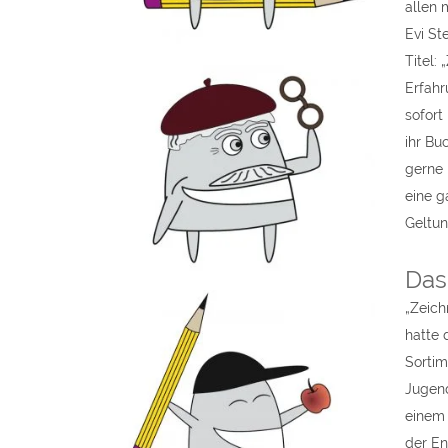
allen 
Evi St
Titel:
Erfahr
sofort
ihr Bu
gerne 
eine g
Geltun
Das
„Zeich
hatte 
Sortim
Jugend
einem 
der En