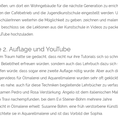
ißen, um dort ein Wohngebäude für die nächste Generation zu errich
n der Cafébetrieb und die Jugendkunstschule eingestellt werden. 
SchülerInnen weiterhin die Möglichkeit zu geben, zeichnen und malen
, beschloss sie, die Lektionen aus der Kunstschule in Videos zu pack
uTube hochzuladen.
e 2. Auflage und YouTube
im Traum hätte sie gedacht, dass nicht nur ihre Tutorials sich so schn
 Beliebtheit erfreuen würden, sondern auch das Lehrbuch dazu sich 
fen würde, dass sogar eine zweite Auflage nötig wurde. Aber auch d
ervideos für Ölmalerei und Aquarellmalerei wurden sehr oft geklick
 es nahe, auch für diese Techniken begleitende Lehrbücher zu verfas
amen Pedro und Rosa Verstärkung: Angelo ist dem italienischen Mal
 Travi nachempfunden, bei dem Evi Steiner-Böhm mehrere Jahre
icht in Ölmalerei erhielt. Susanne Böhm, eine früh verstorbene Künstle
ichtete sie in Aquarellmalerei und ist das Vorbild der Sophia.