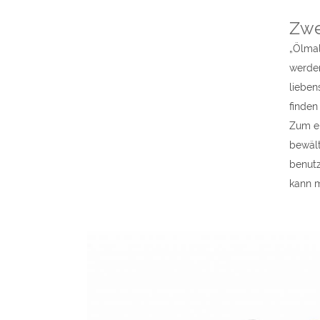
Zwe
„Ölmal
werden
lieben
finden
Zum ei
bewält
benutz
kann m