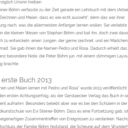
möglich Unsinn treiben.
einer-Böhm verfasste zu der Zeit gerade ein Lehrbuch mit dem (Arbei
 „Zeichnen und Malen, dass es wie echt aussieht“, denn das war ihrer
ung nach, was die allermeisten Anfänger lernen wollen. Sie verliebte 
 in die kleinen Wesen von Stephan Böhm und bat ihn, doch zwei davo
ch zu entwickeln: einen Jungen, der gerne zeichnet, und ein Mädchen
malt. Sie gab ihnen die Namen Pedro und Rosa. Dadurch erhielt das
anz besondere Note, die Peter Böhm jun. mit einem stimmigen Layou
g brachte.
 erste Buch 2013
nen und Malen lernen mit Pedro und Rosa“ wurde 2013 veröffentlicht
den ersten Achtungserfolg, als der Gerstaecker Verlag das Buch in s
ent aufnahm. Besonders beliebt aber war es bei den Schülern in der
kunstschule von Evi Steiner-Böhm. Dass es eine Fortsetzung gab, is
eigenartigen Zusammentreffen von Ereignissen zu verdanken. Nac
tschluss der Familie Böhm feststand, die Scheune auf dem Wunder