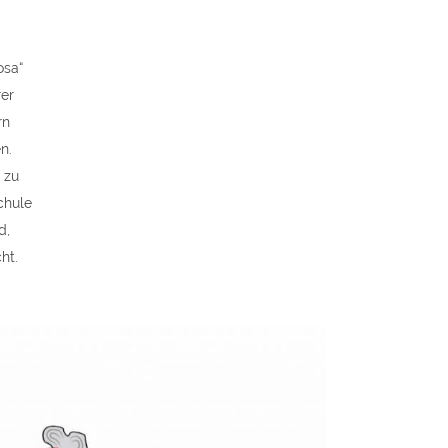
osa“
rer
rn
n.
 zu
chule
d,
ht.