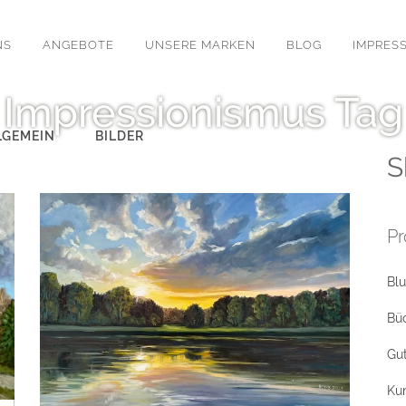
NS
ANGEBOTE
UNSERE MARKEN
BLOG
IMPRES
Impressionismus Tag
LGEMEIN
BILDER
S
Pr
Bl
Bü
Gu
Ku