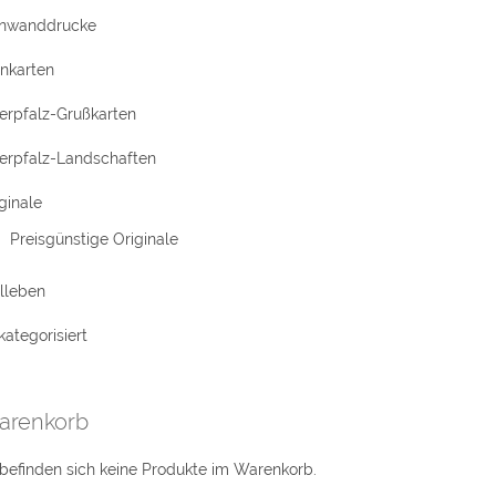
inwanddrucke
rnkarten
erpfalz-Grußkarten
erpfalz-Landschaften
ginale
Preisgünstige Originale
llleben
ategorisiert
arenkorb
befinden sich keine Produkte im Warenkorb.