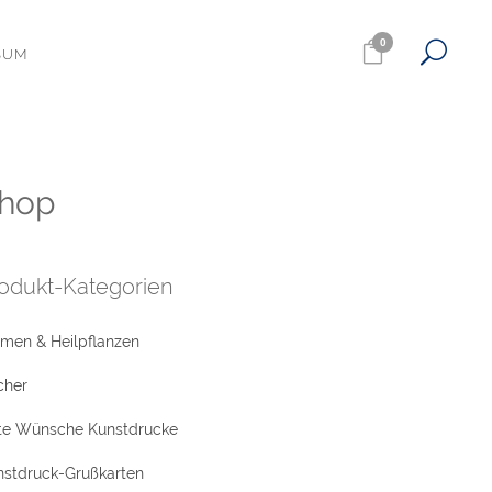
0
SUM
hop
odukt-Kategorien
umen & Heilpflanzen
cher
te Wünsche Kunstdrucke
nstdruck-Grußkarten