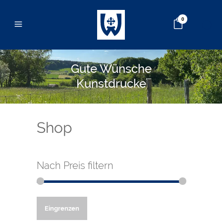
0
Gute Wünsche
Kunstdrucke
Shop
Nach Preis filtern
Min.
Max.
Eingrenzen
Preis
Preis