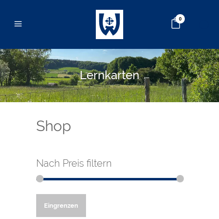
0
Lernkarten
Shop
Nach Preis filtern
Min.
Max.
Eingrenzen
Preis
Preis