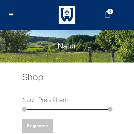
0
Natur
Shop
Nach Preis filtern
Min.
Max.
Eingrenzen
Preis
Preis