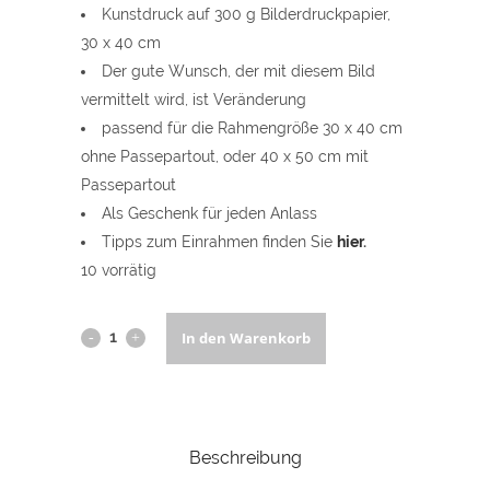
Kunstdruck auf 300 g Bilderdruckpapier,
30 x 40 cm
Der gute Wunsch, der mit diesem Bild
vermittelt wird, ist Veränderung
passend für die Rahmengröße 30 x 40 cm
ohne Passepartout, oder 40 x 50 cm mit
Passepartout
Als Geschenk für jeden Anlass
Tipps zum Einrahmen finden Sie
hier
.
10 vorrätig
Kunstdruck
In den Warenkorb
30
x
Beschreibung
40