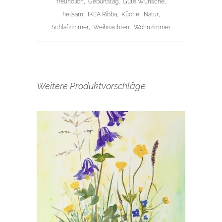
freundlich
,
Geburtstag
,
Gute Wünsche
,
heilsam
,
IKEA Ribba
,
Küche
,
Natur
,
Schlafzimmer
,
Weihnachten
,
Wohnzimmer
Weitere Produktvorschläge