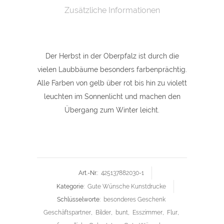
cm,
Zusätzliche Informationen
"Herbstwald"
(Veränderung)
Der Herbst in der Oberpfalz ist durch die
quantity
vielen Laubbäume besonders farbenprächtig.
Alle Farben von gelb über rot bis hin zu violett
leuchten im Sonnenlicht und machen den
Übergang zum Winter leicht.
Art.-Nr.:
425137882030-1
Kategorie:
Gute Wünsche Kunstdrucke
Schlüsselworte:
besonderes Geschenk
Geschäftspartner
,
Bilder
,
bunt
,
Esszimmer
,
Flur
,