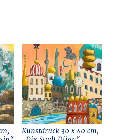
cm,
Kunstdruck 30 x 40 cm,
sin“
„Die Stadt Dijan“