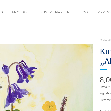
NS
ANGEBOTE
UNSERE MARKEN
BLOG
IMPRES
Gute W
Ku
„A
8,
Enthält 
zzgl.
Ver
Lieferzei
Kuns