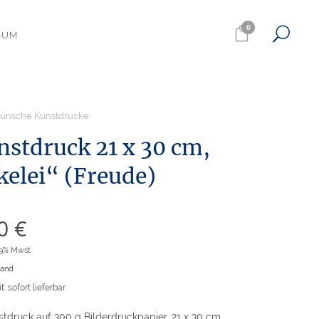
0
SUM
ünsche Kunstdrucke
nstdruck 21 x 30 cm,
kelei“ (Freude)
00
€
19% Mwst
sand
t: sofort lieferbar
tdruck auf 300 g Bilderdruckpapier, 21 x 30 cm