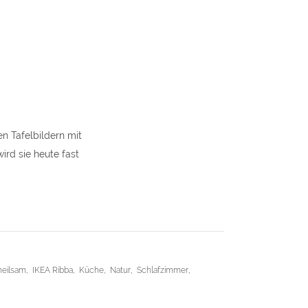
)
y
n Tafelbildern mit
ird sie heute fast
heilsam
,
IKEA Ribba
,
Küche
,
Natur
,
Schlafzimmer
,