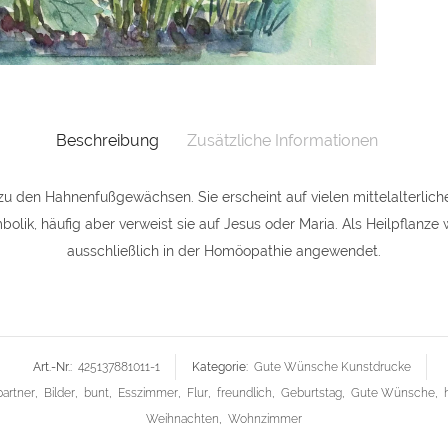
(Freude
quantit
Beschreibung
Zusätzliche Informationen
 zu den Hahnenfußgewächsen. Sie erscheint auf vielen mittelalterliche
lik, häufig aber verweist sie auf Jesus oder Maria. Als Heilpflanze w
ausschließlich in der Homöopathie angewendet.
Art.-Nr.:
425137881011-1
Kategorie:
Gute Wünsche Kunstdrucke
artner
,
Bilder
,
bunt
,
Esszimmer
,
Flur
,
freundlich
,
Geburtstag
,
Gute Wünsche
,
Weihnachten
,
Wohnzimmer