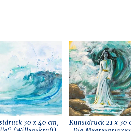
stdruck 30 x 40 cm,
Kunstdruck 21 x 30 
le“ (Willenskraft)
„Die Meeresprinzes