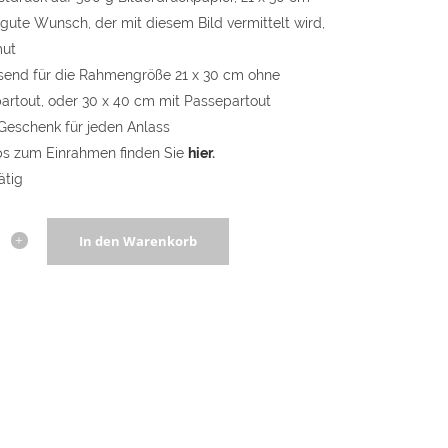
gute Wunsch, der mit diesem Bild vermittelt wird,
mut
send für die Rahmengröße 21 x 30 cm ohne
artout, oder 30 x 40 cm mit Passepartout
Geschenk für jeden Anlass
ps zum Einrahmen finden Sie
hier
.
ätig
ruck
In den Warenkorb