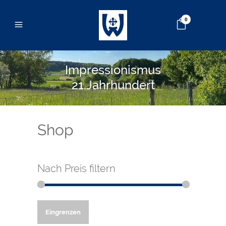
0
Impressionismus
21.Jahrhundert
Shop
Nach Preis filtern
Min.
Max.
Eingrenzen
Preis
Preis