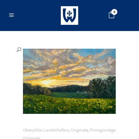
0
Oberpfalz-Landschaften
,
Originale
,
Preisgünstige
Originale