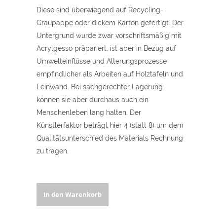
Diese sind überwiegend auf Recycling-
Graupappe oder dickem Karton gefertigt. Der
Untergrund wurde zwar vorschriftsmäßig mit
Acrylgesso präpariert, ist aber in Bezug auf
Umwelteinflüsse und Alterungsprozesse
empfindlicher als Arbeiten auf Holztafeln und
Leinwand. Bei sachgerechter Lagerung
können sie aber durchaus auch ein
Menschenleben lang halten. Der
Künstlerfaktor beträgt hier 4 (statt 8) um dem
Qualitätsunterschied des Materials Rechnung
zu tragen.
Sonnenaufgang
In den Warenkorb
über