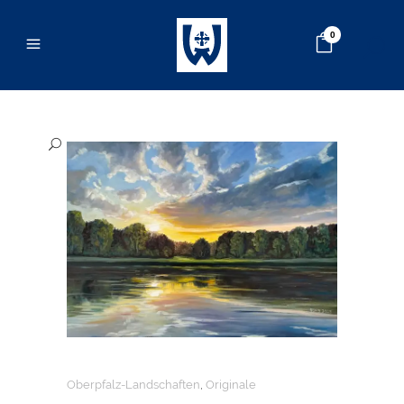
0
Oberpfalz-Landschaften
,
Originale