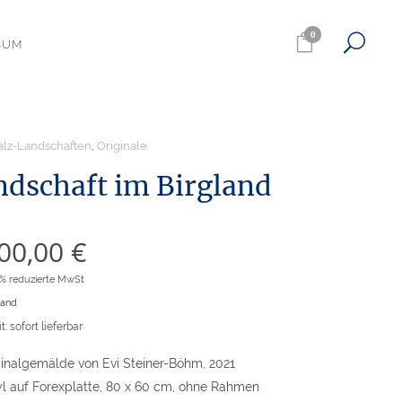
0
SUM
alz-Landschaften
,
Originale
ndschaft im Birgland
800,00
€
7% reduzierte MwSt
sand
t: sofort lieferbar
ginalgemälde von Evi Steiner-Böhm, 2021
yl auf Forexplatte, 80 x 60 cm, ohne Rahmen