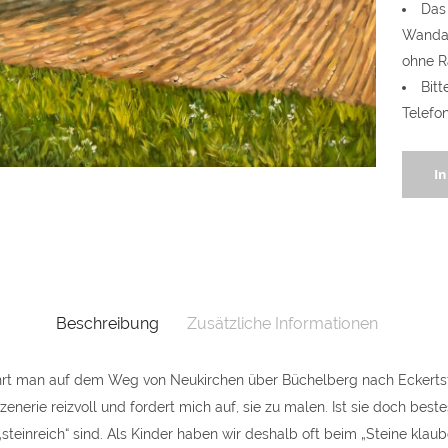
Das 
Wandab
ohne R
Bitt
Telefo
Landsc
I
im
Birgla
quantit
Beschreibung
Zusätzliche Informationen
hrt man auf dem Weg von Neukirchen über Büchelberg nach Eckertsfe
Szenerie reizvoll und fordert mich auf, sie zu malen. Ist sie doch beste
„steinreich“ sind. Als Kinder haben wir deshalb oft beim „Steine klaub