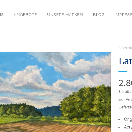
NS
ANGEBOTE
UNSERE MARKEN
BLOG
IMPRES
Oberpf
La
2.
Enthält 
zzgl.
Ver
Lieferzei
Ori
Acr