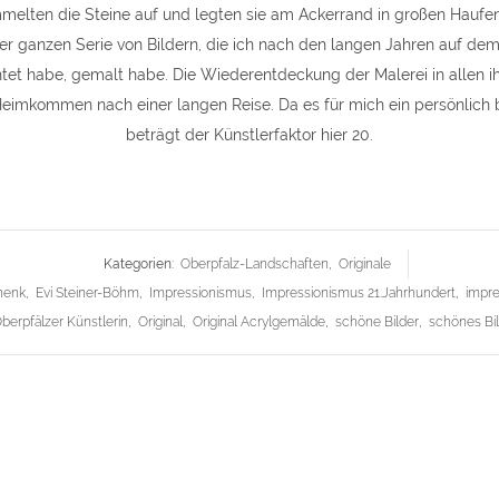
melten die Steine auf und legten sie am Ackerrand in großen Haufen
einer ganzen Serie von Bildern, die ich nach den langen Jahren auf d
chtet habe, gemalt habe. Die Wiederentdeckung der Malerei in allen i
eimkommen nach einer langen Reise. Da es für mich ein persönlich 
beträgt der Künstlerfaktor hier 20.
Kategorien:
Oberpfalz-Landschaften
,
Originale
henk
,
Evi Steiner-Böhm
,
Impressionismus
,
Impressionismus 21.Jahrhundert
,
impre
berpfälzer Künstlerin
,
Original
,
Original Acrylgemälde
,
schöne Bilder
,
schönes Bi