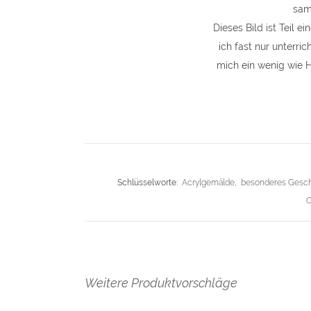
sam
Dieses Bild ist Teil 
ich fast nur unterri
mich ein wenig wie H
Schlüsselworte:
Acrylgemälde
,
besonderes Gesc
O
Weitere Produktvorschläge