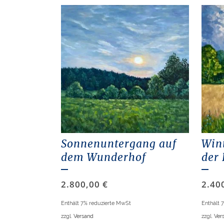
Sonnenuntergang auf
Wint
dem Wunderhof
der 
2.800,00
€
2.40
Enthält 7% reduzierte MwSt
Enthält 
zzgl.
Versand
zzgl.
Ver