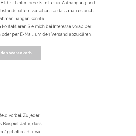
Bild ist hinten bereits mit einer Aufhängung und
standshaltern versehen, so dass man es auch
ahmen hängen könnte
e kontaktieren Sie mich bei Interesse vorab per
n oder per E-Mail, um den Versand abzuklären.
haft
n den Warenkorb
nd
y
ld vorbei. Zu jeder
s Beispiel dafür, dass
en“ geholfen, d.h. wir