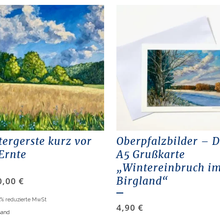
ergerste kurz vor
Oberpfalzbilder – 
Ernte
A5 Grußkarte
„Wintereinbruch i
Birgland“
0,00
€
7% reduzierte MwSt
4,90
€
sand