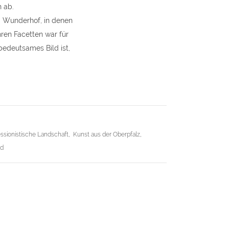
 ab.
em Wunderhof, in denen
hren Facetten war für
bedeutsames Bild ist,
ssionistische Landschaft
,
Kunst aus der Oberpfalz
,
ld