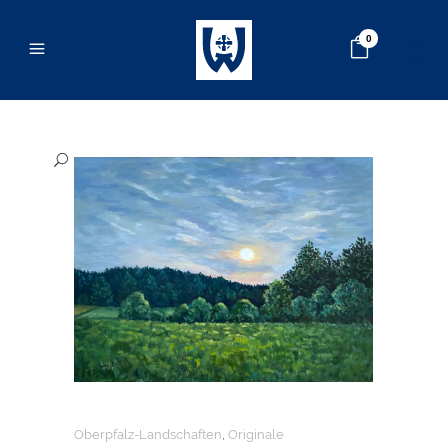
0
Oberpfalz-Landschaften
,
Originale