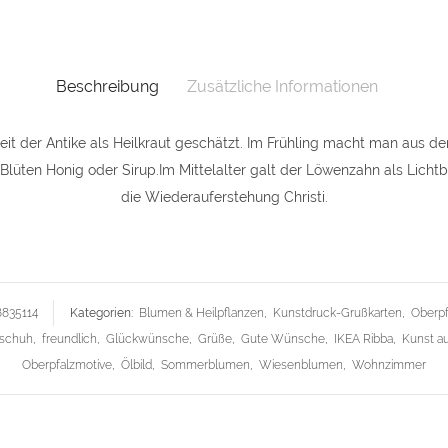
DIN
A5
Grußka
Beschreibung
Zusätzliche Informationen
"Löwen
it der Antike als Heilkraut geschätzt. Im Frühling macht man aus den
quantit
lüten Honig oder Sirup.Im Mittelalter galt der Löwenzahn als Licht
die Wiederauferstehung Christi.
8835114
Kategorien:
Blumen & Heilpflanzen
,
Kunstdruck-Grußkarten
,
Oberpf
nschuh
,
freundlich
,
Glückwünsche
,
Grüße
,
Gute Wünsche
,
IKEA Ribba
,
Kunst au
Oberpfalzmotive
,
Ölbild
,
Sommerblumen
,
Wiesenblumen
,
Wohnzimmer