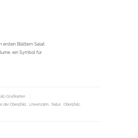
rte
zahn"
 ersten Blättern Salat
y
blume, ein Symbol für
alz-Grußkarten
s der Oberpfalz
,
Löwenzahn
,
Natur
,
Oberpfalz
,