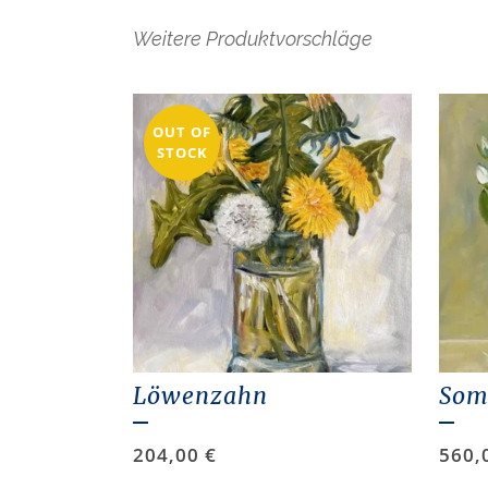
Weitere Produktvorschläge
OUT OF
STOCK
Löwenzahn
Som
204,00
€
560,