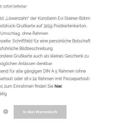
t: sofort lieferbar
ld „Löwenzahn“ der Künstlerin Evi Steiner-Böhm
nstdruck-Grußkarte auf 325g Postkartenkarton,
 Umschlag, ohne Rahmen
seite: Schriftfeld für eine persönliche Botschaft
sführliche Bildbeschreibung
ondere Grußkarte auch als kleines Geschenk zu
möglichen Anlässen denkbar
send für alle gängigen DIN A 5 Rahmen (ohne
artout) oder 18 x 24 Rahmen (mit Passepartout)
ps zum Einrahmen finden Sie
hier
.
ätig
alzbilder
In den Warenkorb