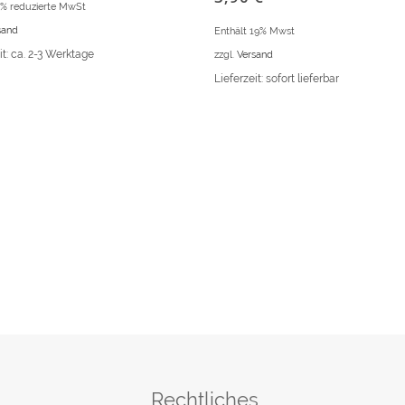
7% reduzierte MwSt
sand
Enthält 19% Mwst
it: ca. 2-3 Werktage
zzgl.
Versand
Lieferzeit: sofort lieferbar
Rechtliches