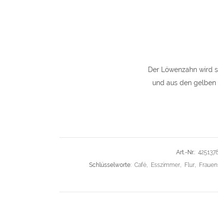
Der Löwenzahn wird se
und aus den gelben B
Art.-Nr.:
425137
Schlüsselworte:
Café
,
Esszimmer
,
Flur
,
Fraue