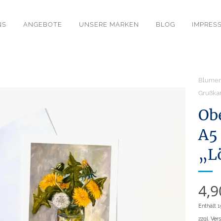
NS
ANGEBOTE
UNSERE MARKEN
BLOG
IMPRES
Blumen
Grußka
Ob
A5
„L
4,
Enthält 
zzgl.
Ver