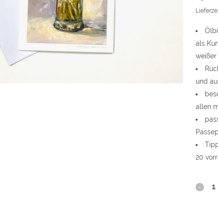
Lieferzei
Ölbi
als Ku
weißer
Rück
und au
bes
allen 
pas
Passep
Tip
20 vorr
Oberpf
-