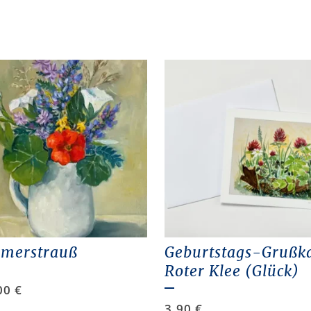
merstrauß
Geburtstags-Grußk
Roter Klee (Glück)
00
€
3,90
€