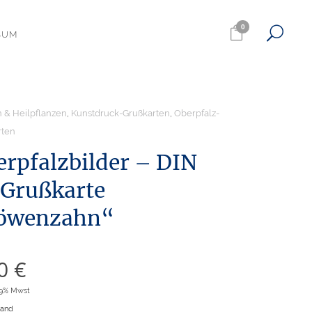
0
SUM
 & Heilpflanzen
,
Kunstdruck-Grußkarten
,
Oberpfalz-
rten
erpfalzbilder – DIN
 Grußkarte
öwenzahn“
90
€
19% Mwst
sand