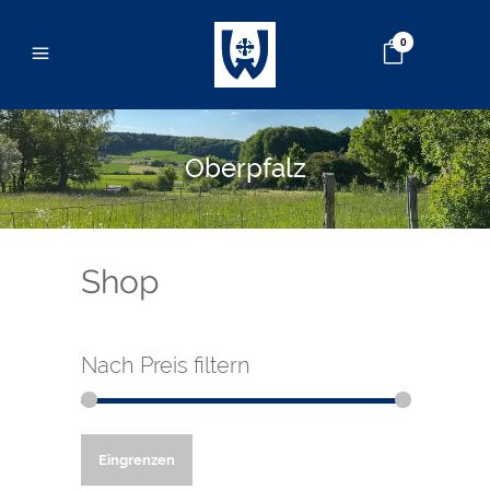
0
Oberpfalz
Shop
Nach Preis filtern
Min.
Max.
Eingrenzen
Preis
Preis