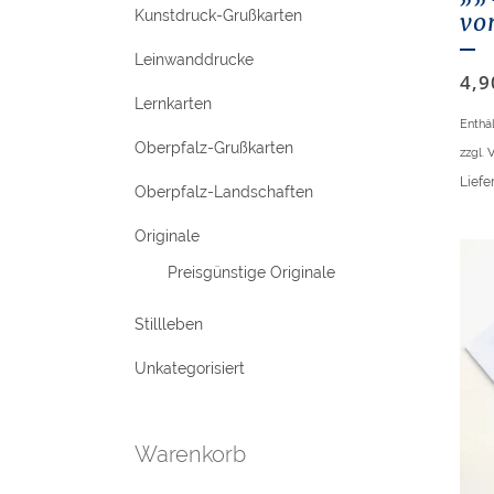
Kunstdruck-Grußkarten
vo
Leinwanddrucke
4,
Lernkarten
Enthä
Oberpfalz-Grußkarten
zzgl.
V
Liefer
Oberpfalz-Landschaften
Originale
Preisgünstige Originale
Stillleben
Unkategorisiert
Warenkorb