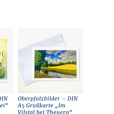
DIN
Oberpfalzbilder – DIN
ei“
A5 Grußkarte „Im
Vilstal bei Theuern“