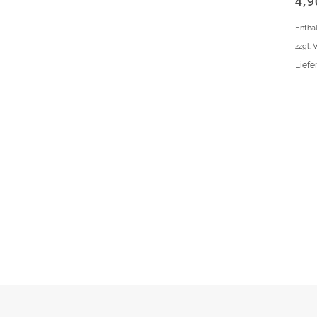
4,
Enthä
zzgl.
V
Liefer