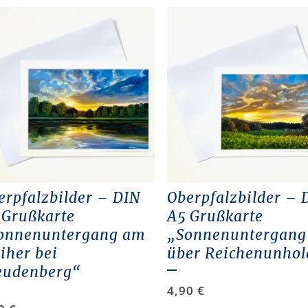
erpfalzbilder – DIN
Oberpfalzbilder – 
 Grußkarte
A5 Grußkarte
onnenuntergang am
„Sonnenuntergang
iher bei
über Reichenunho
eudenberg“
4,90
€