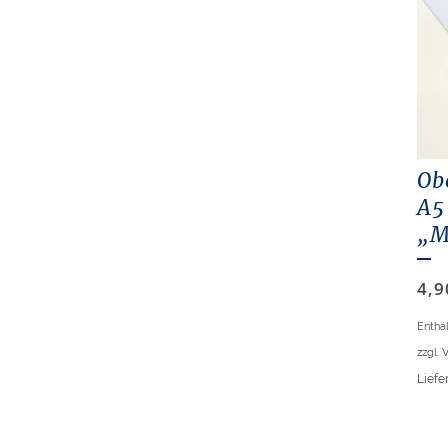
Ob
A5
„M
4,
Enthä
zzgl.
V
Liefer