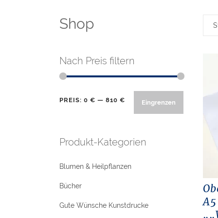
Shop
S
Nach Preis filtern
Min.
Max.
PREIS:
0 €
—
810 €
Eingrenzen
Preis
Preis
Produkt-Kategorien
Blumen & Heilpflanzen
Ob
Bücher
A5
Gute Wünsche Kunstdrucke
„„