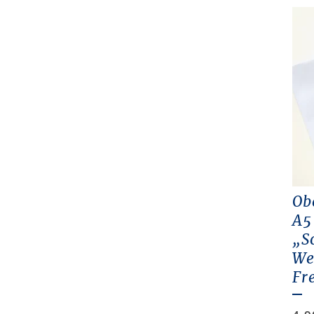
Ob
A5
„S
We
Fr