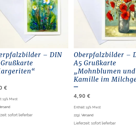
erpfalzbilder – DIN
Oberpfalzbilder – 
 Grußkarte
A5 Grußkarte
argeriten“
„Mohnblumen und
Kamille im Milchg
90
€
4,90
€
lt 19% Mwst
ersand
Enthält 19% Mwst
zeit: sofort lieferbar
zzgl.
Versand
Lieferzeit: sofort lieferbar