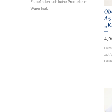
Es befinden sich keine Produkte im
Warenkorb.
Ob
A5
„K
4,
Enthä
zzgl.
V
Liefer