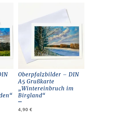
DIN
Oberpfalzbilder – DIN
A5 Grußkarte
„Wintereinbruch im
lden“
Birgland“
4,90
€