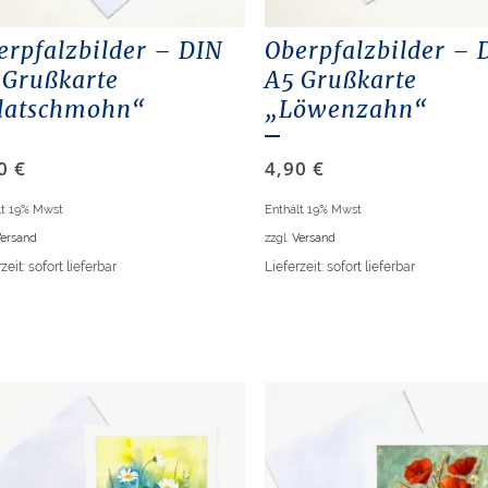
erpfalzbilder – DIN
Oberpfalzbilder – 
 Grußkarte
A5 Grußkarte
latschmohn“
„Löwenzahn“
90
€
4,90
€
lt 19% Mwst
Enthält 19% Mwst
ersand
zzgl.
Versand
zeit: sofort lieferbar
Lieferzeit: sofort lieferbar