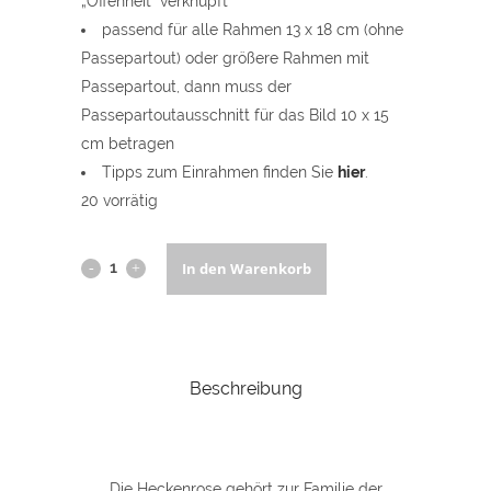
„Offenheit“ verknüpft
passend für alle Rahmen 13 x 18 cm (ohne
Passepartout) oder größere Rahmen mit
Passepartout, dann muss der
Passepartoutausschnitt für das Bild 10 x 15
cm betragen
Tipps zum Einrahmen finden Sie
hier
.
20 vorrätig
Klapp-
In den Warenkorb
Grußkarte
Heckenrosen
Beschreibung
(Offenheit)
quantity
Die Heckenrose gehört zur Familie der