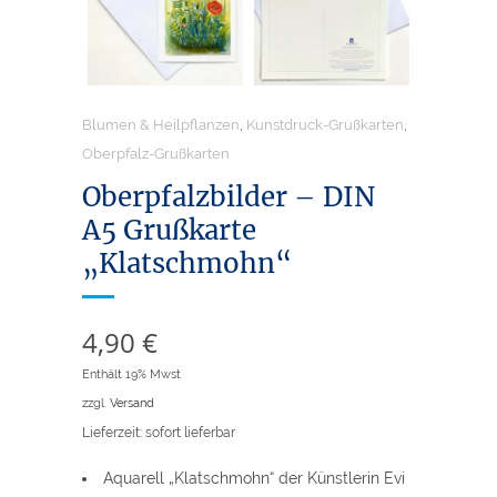
Blumen & Heilpflanzen
,
Kunstdruck-Grußkarten
,
Oberpfalz-Grußkarten
Oberpfalzbilder – DIN
A5 Grußkarte
„Klatschmohn“
4,90
€
Enthält 19% Mwst
zzgl.
Versand
Lieferzeit: sofort lieferbar
Aquarell „Klatschmohn“ der Künstlerin Evi