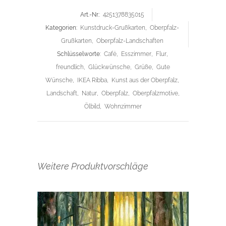
Art.-Nr.:
4251378835015
Kategorien:
Kunstdruck-Grußkarten
,
Oberpfalz-
Grußkarten
,
Oberpfalz-Landschaften
Schlüsselworte:
Café
,
Esszimmer
,
Flur
,
freundlich
,
Glückwünsche
,
Grüße
,
Gute
Wünsche
,
IKEA Ribba
,
Kunst aus der Oberpfalz
,
Landschaft
,
Natur
,
Oberpfalz
,
Oberpfalzmotive
,
Ölbild
,
Wohnzimmer
Weitere Produktvorschläge