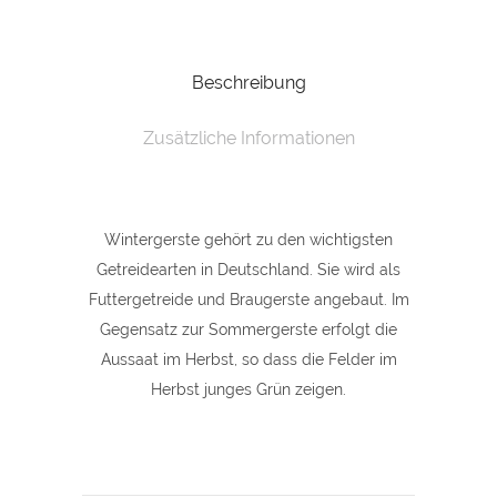
DIN
Beschreibung
A5
Grußkarte
Zusätzliche Informationen
„Herbstbeginn
in
Wintergerste gehört zu den wichtigsten
der
Getreidearten in Deutschland. Sie wird als
Oberpfalz“
Futtergetreide und Braugerste angebaut. Im
quantity
Gegensatz zur Sommergerste erfolgt die
Aussaat im Herbst, so dass die Felder im
Herbst junges Grün zeigen.