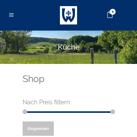
0
Küche
Shop
Nach Preis filtern
Min.
Max.
Eingrenzen
Preis
Preis