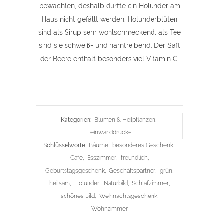
bewachten, deshalb durfte ein Holunder am
Haus nicht gefällt werden. Holunderblüten
sind als Sirup sehr wohlschmeckend, als Tee
sind sie schweiß- und harntreibend. Der Saft
der Beere enthält besonders viel Vitamin C.
Kategorien:
Blumen & Heilpflanzen
,
Leinwanddrucke
Schlüsselworte:
Bäume
,
besonderes Geschenk
,
Café
,
Esszimmer
,
freundlich
,
Geburtstagsgeschenk
,
Geschäftspartner
,
grün
,
heilsam
,
Holunder
,
Naturbild
,
Schlafzimmer
,
schönes Bild
,
Weihnachtsgeschenk
,
Wohnzimmer