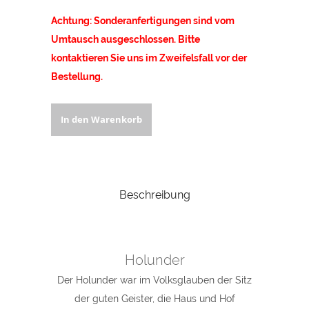
x
Achtung: Sonderanfertigungen sind vom
Umtausch ausgeschlossen. Bitte
kontaktieren Sie uns im Zweifelsfall vor der
Bestellung.
Leinwandbild
In den Warenkorb
"Holunder",
quantity
Beschreibung
Holunder
Der Holunder war im Volksglauben der Sitz
der guten Geister, die Haus und Hof