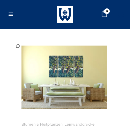
0
Blumen & Heilpflanzen
,
Leinwanddrucke