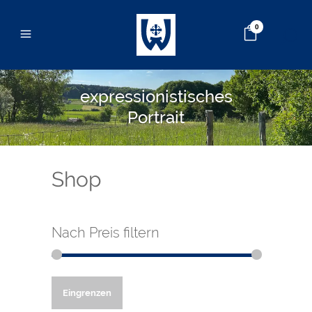
0
expressionistisches
Portrait
Shop
Nach Preis filtern
Min.
Max.
Eingrenzen
Preis
Preis