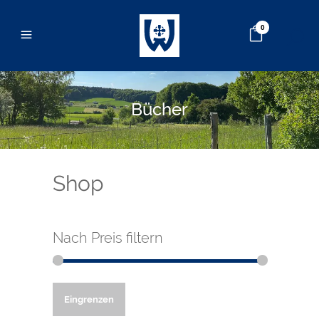
0
Bücher
Shop
Nach Preis filtern
Min.
Max.
Eingrenzen
Preis
Preis