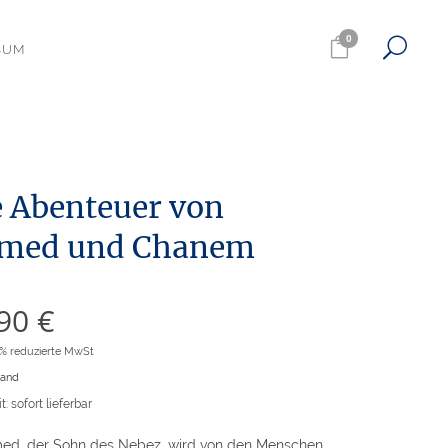
0
SUM
e Abenteuer von
med und Chanem
,90
€
7% reduzierte MwSt
sand
t: sofort lieferbar
ed, der Sohn des Nebez, wird von den Menschen