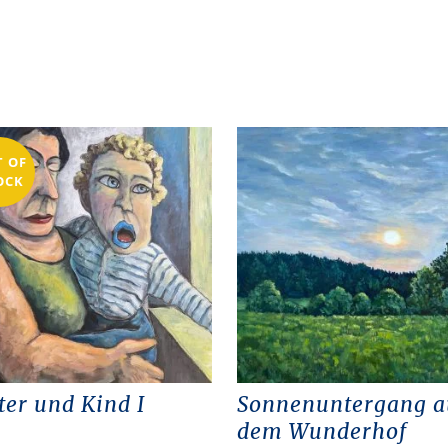
T OF
OCK
er und Kind I
Sonnenuntergang a
dem Wunderhof