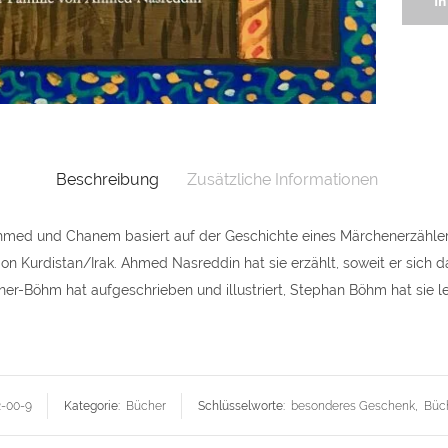
I
Abente
von
Ahmed
und
Beschreibung
Zusätzliche Informationen
Chane
quantit
hmed und Chanem basiert auf der Geschichte eines Märchenerzähler
n Kurdistan/Irak. Ahmed Nasreddin hat sie erzählt, soweit er sich da
iner-Böhm hat aufgeschrieben und illustriert, Stephan Böhm hat sie lek
2-00-9
Kategorie:
Bücher
Schlüsselworte:
besonderes Geschenk
,
Büc