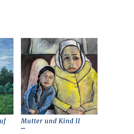
uf
Mutter und Kind II