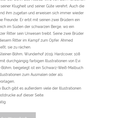
seiner Klugheit und seiner Güte verehrt. Auch die
sind ihm zugetan und erweisen sich immer wieder
ne Freunde. Er erbt mit seinen zwei Brüdern ein
eich im Süden der schwarzen Berge, wo ein
er Ritter sein Unwesen treibt. Seine zwei Brüder
 diesem Ritter im Kampf zum Opfer. Ahmed
eßt, sie zu rächen.
 Steiner-Böhm, Wunderhof 2019, Hardcover, 108
mit durchgängig farbigen Illustrationen von Evi
r-Böhm, beigelegt ist ein Schwarz-Weiß-Malbuch
Illustrationen zum Ausmalen oder als
vorlagen,
Buch gibt es außerdem viele der Illustrationen
stdrucke auf dieser Seite.
ätig