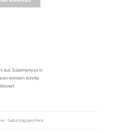
n den Warenkorb
uer
m
y
s aus Sulaimaniyya in
ran erinnern konnte,
toriert.
her
,
Geburtstagsgeschenk