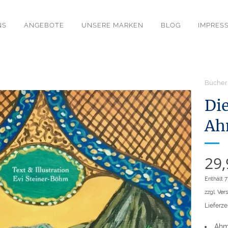
NS
ANGEBOTE
UNSERE MARKEN
BLOG
IMPRES
Bücher
Di
Ah
29
Enthält 
zzgl.
Ver
Lieferzei
Ahm