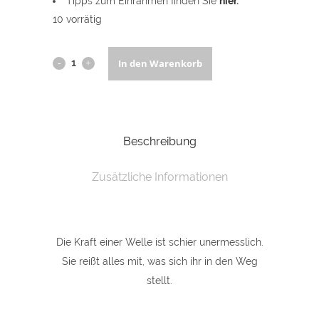
Tipps zum Einrahmen finden Sie
hier
.
10 vorrätig
Kunstdruck
In den Warenkorb
30
x
Beschreibung
40
cm,
Zusätzliche Informationen
"Welle"
(Willenskraft)
Die Kraft einer Welle ist schier unermesslich.
quantity
Sie reißt alles mit, was sich ihr in den Weg
stellt.