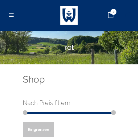
0
rot
Shop
Nach Preis filtern
Min.
Max.
Eingrenzen
Preis
Preis