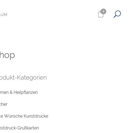
0
SUM
hop
odukt-Kategorien
umen & Heilpflanzen
cher
te Wünsche Kunstdrucke
nstdruck-Grußkarten