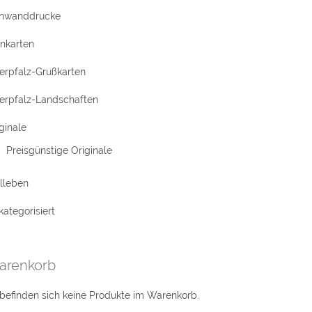
inwanddrucke
rnkarten
erpfalz-Grußkarten
erpfalz-Landschaften
ginale
Preisgünstige Originale
llleben
ategorisiert
arenkorb
befinden sich keine Produkte im Warenkorb.