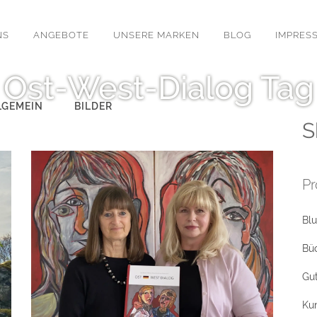
NS
ANGEBOTE
UNSERE MARKEN
BLOG
IMPRES
Ost-West-Dialog Tag
LGEMEIN
BILDER
S
Pr
Bl
Bü
Gu
Ku