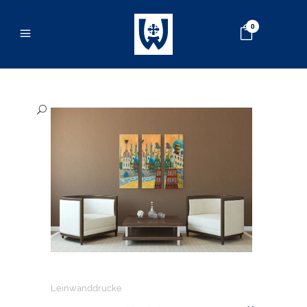
0
Leinwanddrucke