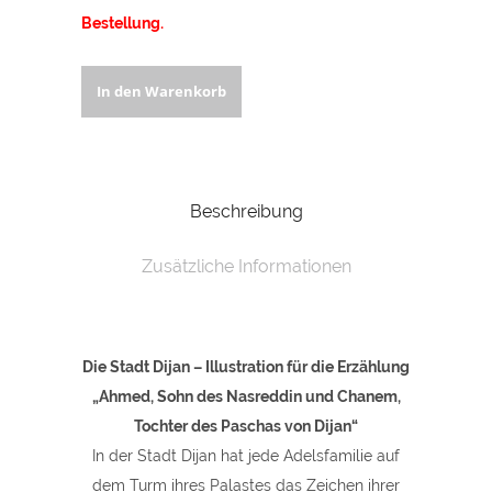
Bestellung.
Leinwandbild
In den Warenkorb
"Fantasie"
quantity
Beschreibung
Zusätzliche Informationen
Die Stadt Dijan – Illustration für die Erzählung
„Ahmed, Sohn des
Nasreddin und Chanem,
Tochter des Paschas von Dijan“
In der Stadt Dijan hat jede Adelsfamilie auf
dem Turm ihres Palastes das Zeichen ihrer