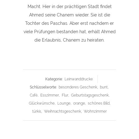
Macht. Hier in der prächtigen Stadt findet
Ahmed seine Chanem wieder. Sie ist die
Tochter des Paschas. Aber erst nachdem er
viele Prüfungen bestanden hat, erhält Ahmed
die Erlaubnis, Chanem zu heiraten.
Kategorie:
Leinwanddrucke
Schlüsselworte:
besonderes Geschenk
,
bunt
,
Café
,
Esszimmer
,
Flur
,
Geburtstagsgeschenk
,
Glückwünsche
,
Lounge
,
orange
,
schönes Bild
,
türkis
,
Weihnachtsgeschenk
,
Wohnzimmer