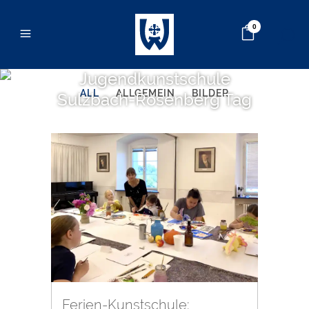
0
Jugendkunstschule
ALL
ALLGEMEIN
BILDER
Sulzbach-Rosenberg Tag
Ferien-Kunstschule: