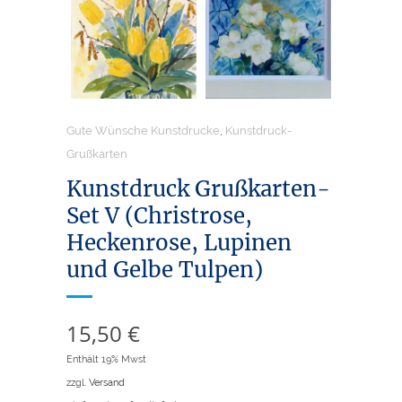
Gute Wünsche Kunstdrucke
,
Kunstdruck-
Grußkarten
Kunstdruck Grußkarten-
Set V (Christrose,
Heckenrose, Lupinen
und Gelbe Tulpen)
15,50
€
Enthält 19% Mwst
zzgl.
Versand