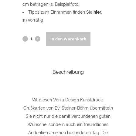
cm betragen (s. Beispielfoto)
Tipps zum Einrahmen finden Sie
hier
.
19 vorrätig
Kunstdruck
In den Warenkorb
Grußkarten-
Set
Beschreibung
V
(Christrose,
Heckenrose,
Mit diesen Venia Design Kunstdruck-
Lupinen
Grußkarten von Evi Steiner-Böhm übermitteln
Sie nicht nur die damit verbundenen guten
und
Wünsche, sondern auch ein freundliches
Gelbe
Andenken an einen besonderen Tag. Die