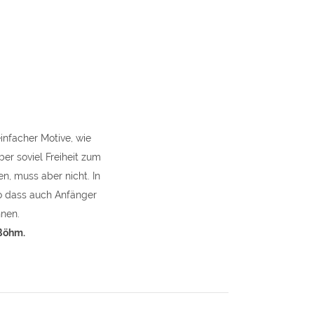
y
infacher Motive, wie
ber soviel Freiheit zum
, muss aber nicht. In
so dass auch Anfänger
nen.
-Böhm.