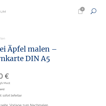
0
SUM
rten
ei Äpfel malen –
rnkarte DIN A5
50
€
19% Mwst
sand
t: sofort lieferbar
elseite: Vorlage zum Nachmalen