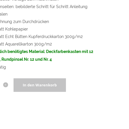
nseiten: bebilderte Schritt für Schritt Anleitung
alen
chnung zum Durchdrücken
att Kohlepapier
latt Echt Bütten Kupferdruckkarton 300g/m2
latt Aquarellkarton 300g/m2
lich benötigtes Material: Deckfarbenkasten mit 12
 Rundpinsel Nr. 12 und Nr. 4
ätig
In den Warenkorb
rte