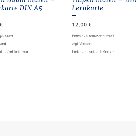
nkarte DIN A5
Lernkarte
€
12,00
€
19% Mwst
Enthält 7% reduzierte MwSt
sand
zzgl.
Versand
t: sofort lieferbar
Lieferzeit: sofort lieferbar