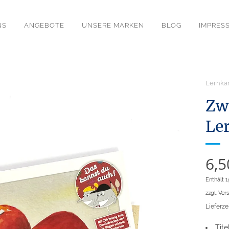
NS
ANGEBOTE
UNSERE MARKEN
BLOG
IMPRES
Lernka
Zw
Le
6,
Enthält 
zzgl.
Ver
Lieferzei
Tit