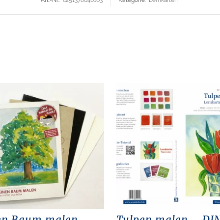
Art.-Nr.:
4251378840163
Kategorie:
Lernkarten
en Baum malen –
Tulpen malen – DI