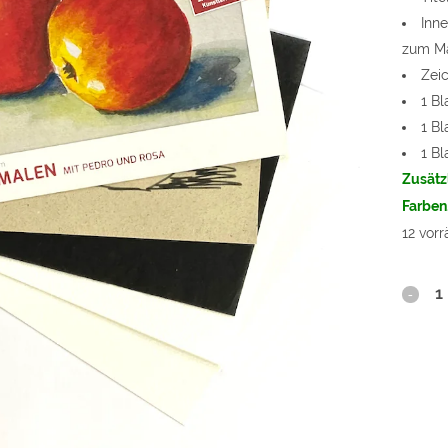
Inne
zum M
Zei
1 Bl
1 B
1 B
Zusätz
Farben,
12 vorr
Zwei
Äpfel
malen
-
Lernka