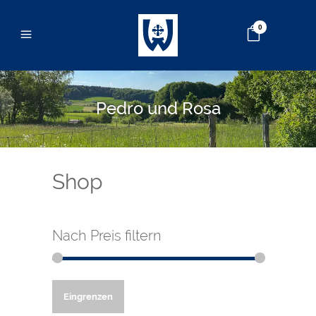
0
Pedro und Rosa
Shop
Nach Preis filtern
Min.
Max.
Eingrenzen
Preis
Preis