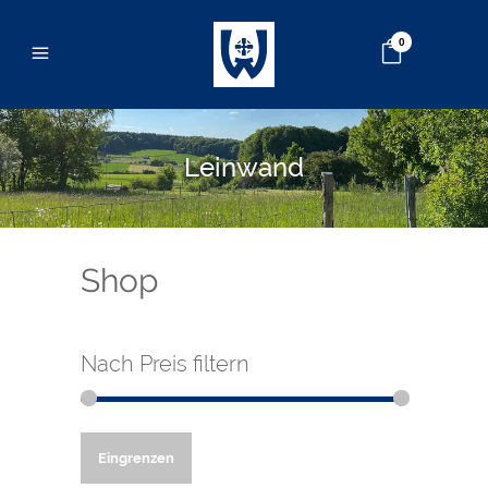
0
Leinwand
Shop
Nach Preis filtern
Min.
Max.
Eingrenzen
Preis
Preis