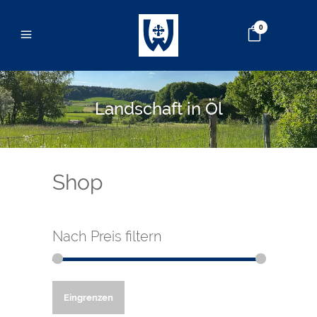
0
Landschaft in Öl
Shop
Nach Preis filtern
Min.
Max.
Eingrenzen
Preis
Preis