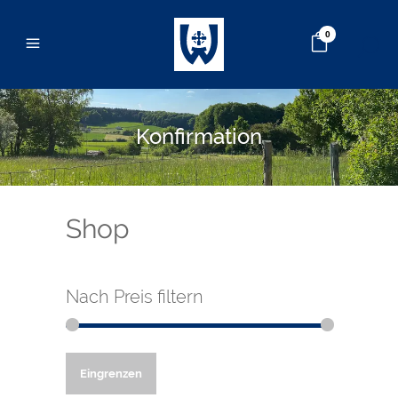
0
Konfirmation
Shop
Nach Preis filtern
Min.
Max.
Eingrenzen
Preis
Preis