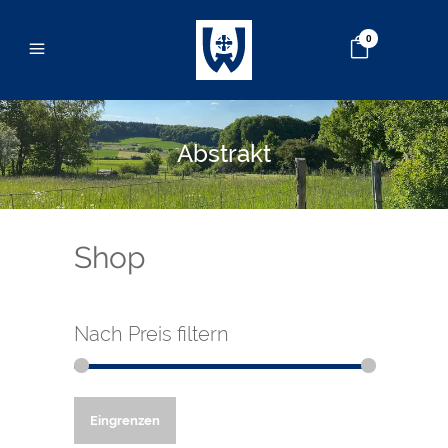
0
Abstrakt
Shop
Nach Preis filtern
Min.
Max.
Eingrenzen
Preis
Preis